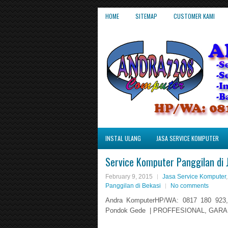
HOME
SITEMAP
CUSTOMER KAMI
INSTAL ULANG
JASA SERVICE KOMPUTER
Service Komputer Panggilan di 
February 9, 2015
Jasa Service Komputer
Panggilan di Bekasi
No comments
Andra KomputerHP/WA: 0817 180 923, 
Pondok Gede | PROFFESIONAL, GARA