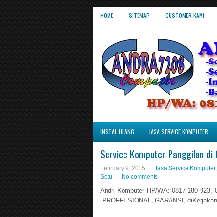
HOME
SITEMAP
CUSTOMER KAMI
INSTAL ULANG
JASA SERVICE KOMPUTER
Service Komputer Panggilan di 
February 9, 2015
Jasa Service Komputer
Setu
No comments
Andri Komputer HP/WA: 0817 180 923, 0
PROFFESIONAL, GARANSI, diKerjakan