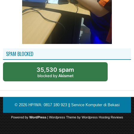
SPAM BLOCKED
35,530 spam
blocked by
Akismet
© 2026
HP/WA: 0817 180 923 || Service Komputer di Bekasi
Powered by
WordPress
| Wordpress Theme by
Wordpress Hosting Reviews