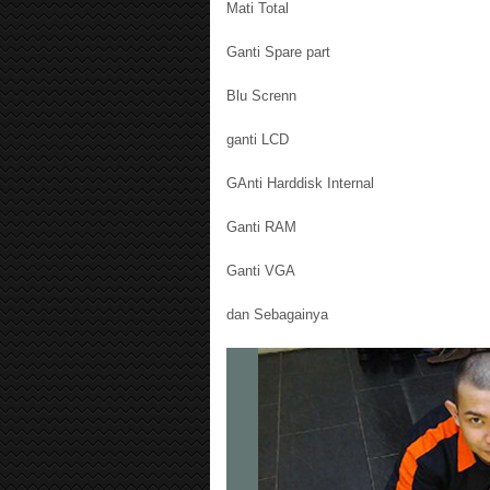
Mati Total
Ganti Spare part
Blu Screnn
ganti LCD
GAnti Harddisk Internal
Ganti RAM
Ganti VGA
dan Sebagainya