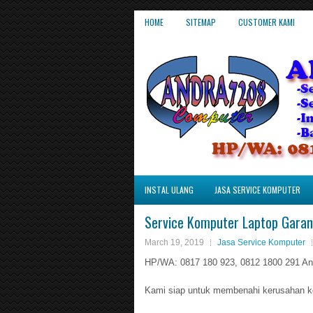
HOME
SITEMAP
CUSTOMER KAMI
INSTAL ULANG
JASA SERVICE KOMPUTER
Service Komputer Laptop Garans
March 19, 2019
Jasa Service Komputer
HP/WA: 0817 180 923, 0812 1800 291 An
Kami siap untuk membenahi kerusahan ko