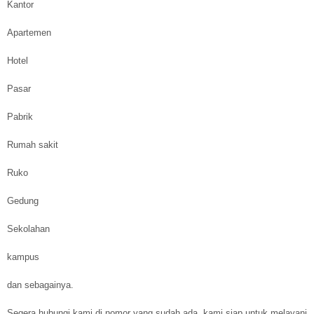
Kantor
Apartemen
Hotel
Pasar
Pabrik
Rumah sakit
Ruko
Gedung
Sekolahan
kampus
dan sebagainya.
Segera hubungi kami di nomor yang sudah ada, kami siap untuk melayani