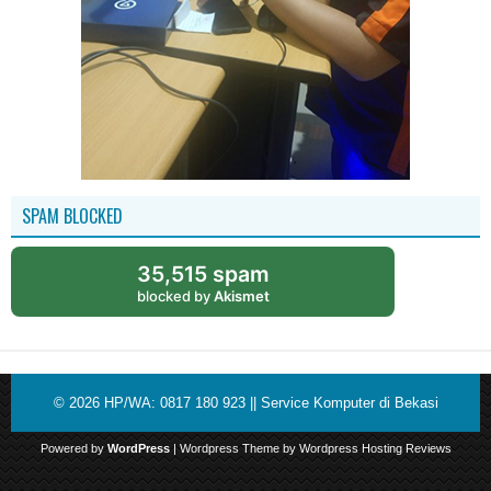
SPAM BLOCKED
35,515 spam
blocked by
Akismet
© 2026
HP/WA: 0817 180 923 || Service Komputer di Bekasi
Powered by
WordPress
| Wordpress Theme by
Wordpress Hosting Reviews